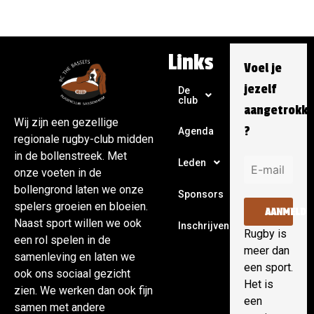
Links
Voel je
jezelf
De
club
aangetrokk
Wij zijn een gezellige
?
Agenda
regionale rugby-club midden
in de bollenstreek. Met
Leden
onze voeten in de
bollengrond laten we onze
Sponsors
spelers groeien en bloeien.
AANMELDE
Naast sport willen we ook
Inschrijven
Rugby is
een rol spelen in de
meer dan
samenleving en laten we
een sport.
ook ons sociaal gezicht
Het is
zien. We werken dan ook fijn
een
samen met andere