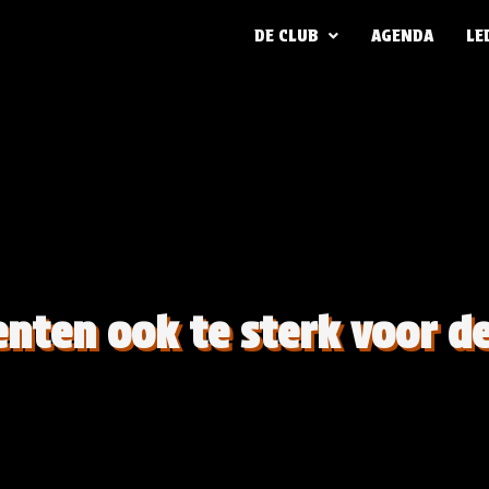
DE CLUB
AGENDA
LE
enten ook te sterk voor d