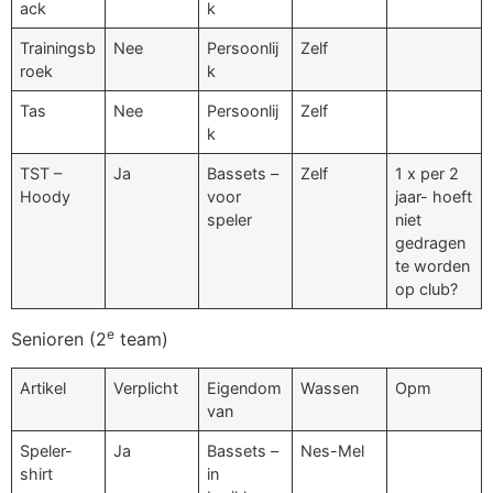
ack
k
Trainingsb
Nee
Persoonlij
Zelf
roek
k
Tas
Nee
Persoonlij
Zelf
k
TST –
Ja
Bassets –
Zelf
1 x per 2
Hoody
voor
jaar- hoeft
speler
niet
gedragen
te worden
op club?
e
Senioren (2
team)
Artikel
Verplicht
Eigendom
Wassen
Opm
van
Speler-
Ja
Bassets –
Nes-Mel
shirt
in