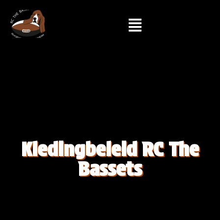
Kledingbeleid RC The
Bassets