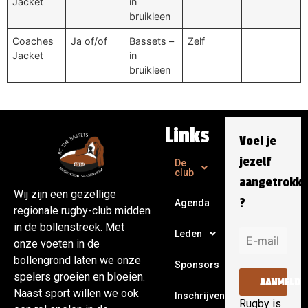
Jacket
in
bruikleen
Coaches
Ja of/of
Bassets –
Zelf
Jacket
in
bruikleen
Links
Voel je
jezelf
De
club
aangetrokk
Wij zijn een gezellige
?
Agenda
regionale rugby-club midden
in de bollenstreek. Met
Leden
onze voeten in de
bollengrond laten we onze
Sponsors
spelers groeien en bloeien.
AANMELDE
Naast sport willen we ook
Inschrijven
Rugby is