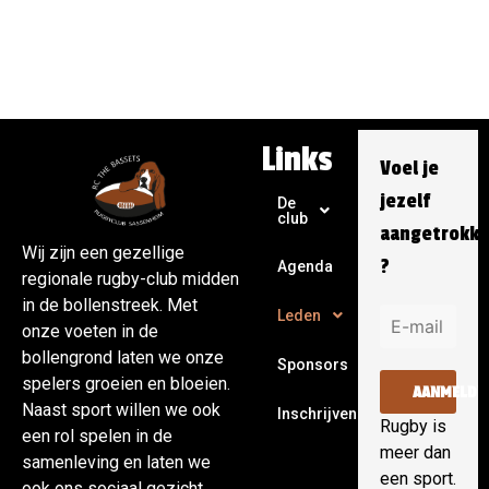
Links
Voel je
jezelf
De
club
aangetrokk
Wij zijn een gezellige
?
Agenda
regionale rugby-club midden
in de bollenstreek. Met
Leden
onze voeten in de
bollengrond laten we onze
Sponsors
spelers groeien en bloeien.
AANMELDE
Naast sport willen we ook
Inschrijven
Rugby is
een rol spelen in de
meer dan
samenleving en laten we
een sport.
ook ons sociaal gezicht