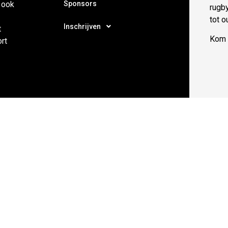
Sponsors
 ook
rugb
tot o
Inschrijven
t
Kom e
ort