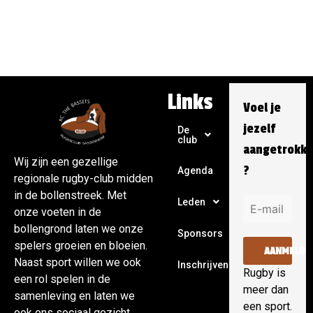
Links
Voel je
jezelf
De
club
aangetrokk
Wij zijn een gezellige
?
Agenda
regionale rugby-club midden
in de bollenstreek. Met
Leden
onze voeten in de
bollengrond laten we onze
Sponsors
spelers groeien en bloeien.
AANMELDE
Naast sport willen we ook
Inschrijven
Rugby is
een rol spelen in de
meer dan
samenleving en laten we
een sport.
ook ons sociaal gezicht