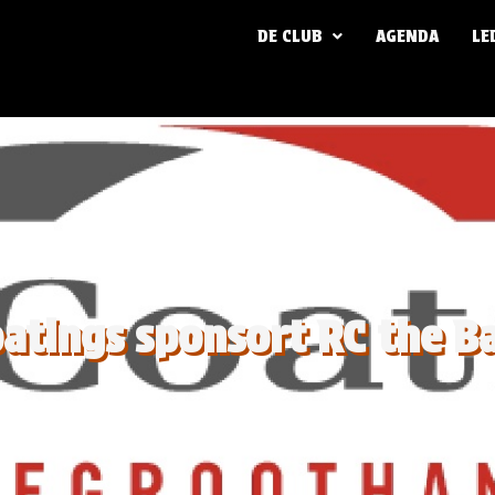
DE CLUB
AGENDA
LE
atings sponsort RC the B