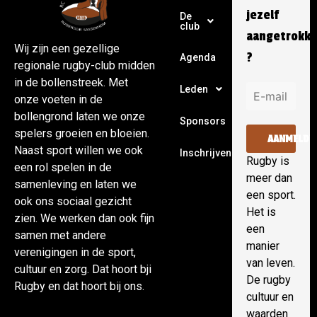
jezelf
De
club
aangetrokk
Wij zijn een gezellige
?
Agenda
regionale rugby-club midden
in de bollenstreek. Met
Leden
onze voeten in de
bollengrond laten we onze
Sponsors
spelers groeien en bloeien.
AANMELDE
Naast sport willen we ook
Inschrijven
Rugby is
een rol spelen in de
meer dan
samenleving en laten we
een sport.
ook ons sociaal gezicht
Het is
zien. We werken dan ook fijn
een
samen met andere
manier
verenigingen in de sport,
van leven.
cultuur en zorg. Dat hoort bji
De rugby
Rugby en dat hoort bij ons.
cultuur en
waarden