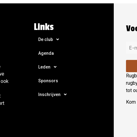
Links
Voe
De club
Agenda
e
Leden
we
Rugby
Sponsors
 ook
rugb
tot o
Inschrijven
t
Kom e
ort