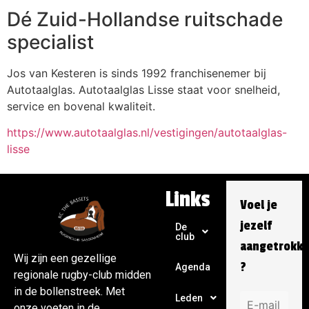
Dé Zuid-Hollandse ruitschade
specialist
Jos van Kesteren is sinds 1992 franchisenemer bij
Autotaalglas. Autotaalglas Lisse staat voor snelheid,
service en bovenal kwaliteit.
https://www.autotaalglas.nl/vestigingen/autotaalglas-
lisse
Links
Voel je
jezelf
De
club
aangetrokk
Wij zijn een gezellige
?
Agenda
regionale rugby-club midden
in de bollenstreek. Met
Leden
onze voeten in de