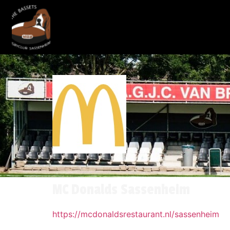
MC Donalds Sassenheim
https://mcdonaldsrestaurant.nl/sassenheim