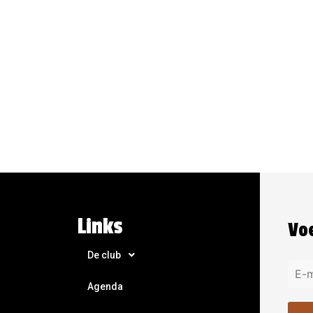
Links
Voe
De club
Agenda