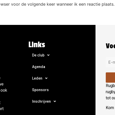
owser voor de volgende keer wanneer ik een reactie plaats.
Links
Voe
De club
Agenda
e
Leden
we
Rugby
Sponsors
 ook
rugb
tot o
Inschrijven
t
Kom e
ort