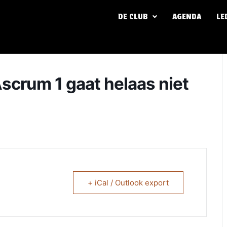
DE CLUB
AGENDA
LE
scrum 1 gaat helaas niet
+ iCal / Outlook export