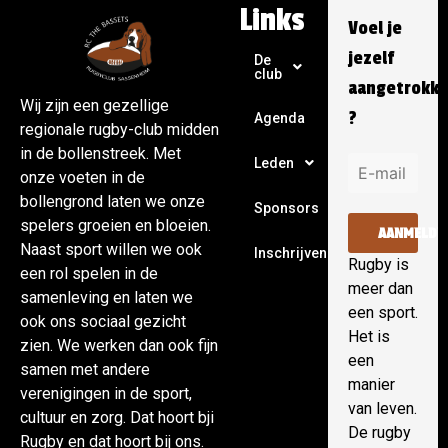
Links
Voel je
jezelf
De
club
aangetrokk
Wij zijn een gezellige
?
Agenda
regionale rugby-club midden
in de bollenstreek. Met
Leden
onze voeten in de
bollengrond laten we onze
Sponsors
spelers groeien en bloeien.
AANMELDE
Naast sport willen we ook
Inschrijven
Rugby is
een rol spelen in de
meer dan
samenleving en laten we
een sport.
ook ons sociaal gezicht
Het is
zien. We werken dan ook fijn
een
samen met andere
manier
verenigingen in de sport,
van leven.
cultuur en zorg. Dat hoort bji
De rugby
Rugby en dat hoort bij ons.