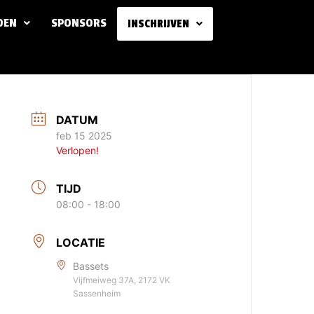
DEN
SPONSORS
INSCHRIJVEN
DATUM
feb 15 2025
Verlopen!
TIJD
08:00 - 18:00
LOCATIE
Bassets
Vijfmeiweg 37A, 2172 VK
Sassenheim