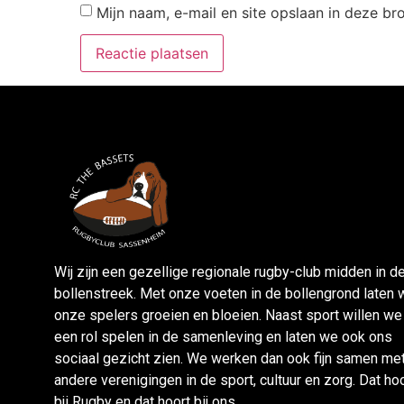
Mijn naam, e-mail en site opslaan in deze br
Wij zijn een gezellige regionale rugby-club midden in d
bollenstreek. Met onze voeten in de bollengrond laten 
onze spelers groeien en bloeien. Naast sport willen we
een rol spelen in de samenleving en laten we ook ons
sociaal gezicht zien. We werken dan ook fijn samen me
andere verenigingen in de sport, cultuur en zorg. Dat ho
bji Rugby en dat hoort bij ons.