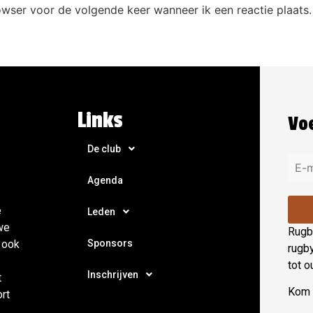
owser voor de volgende keer wanneer ik een reactie plaats.
Links
Voe
De club
Agenda
e
Leden
we
Rugby
Sponsors
 ook
rugb
tot o
Inschrijven
t
Kom e
ort